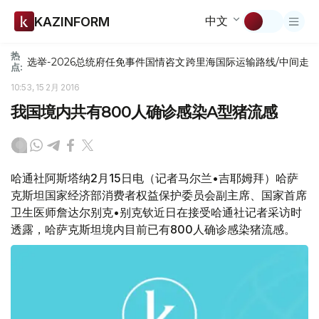
中文
KAZINFORM
热
选举-2026
总统府
任免
事件
国情咨文
跨里海国际运输路线/中间走
点:
10:53, 15 2月 2016
我国境内共有800人确诊感染A型猪流感
哈通社阿斯塔纳2月15日电（记者马尔兰•吉耶姆拜）哈萨
克斯坦国家经济部消费者权益保护委员会副主席、国家首席
卫生医师詹达尔别克•别克钦近日在接受哈通社记者采访时
透露，哈萨克斯坦境内目前已有800人确诊感染猪流感。