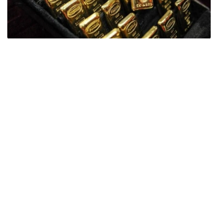
Фото: ӨзА
季度报告显示，哈萨克斯坦国家银行黄金储备增加了15吨。
波兰是2026年第二季度最大的黄金买家。该国在2026年第
二季度增加了51吨黄金储备。
中国购买了33吨黄金，乌兹别克斯坦购买了16吨，哈萨克
斯坦购买了15吨。约旦和捷克共和国的中央银行也分别增加
了6吨黄金储备。
全球各国央行在第二季度共购买了约289吨黄金，比2025年
同期增长了62%。去年同期，黄金购买量约为178吨。
世界黄金协会称，黄金需求的增长受到地缘政治不确定性、
本季度贵金属价格下跌，以及各国寻求国际储备多元化等因
素的影响。