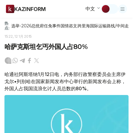
中文
KAZINFORM
热
选举-2026
总统府
任免
事件
国情咨文
跨里海国际运输路线/中间走
点:
15:22, 12 1月 2015
哈萨克斯坦乞丐外国人占80%
哈通社阿斯塔纳1月12日电，内务部行政警察委员会主席伊
戈尔•列别哈在国家新闻发布中心举行的新闻发布会上称，
外国人占我国流浪乞讨人员总数的80%。