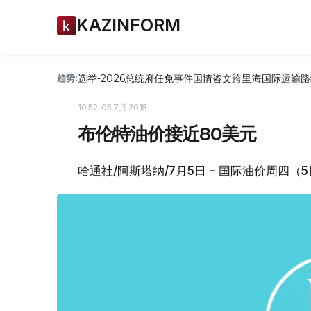
KAZINFORM
选举-2026
总统府
任免
事件
国情咨文
跨里海国际运输路
趋势:
10:52, 05 7月 2018
布伦特油价接近80美元
哈通社/阿斯塔纳/7月5日 - 国际油价周四（