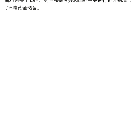
斯坦购买了15吨。约旦和捷克共和国的中央银行也分别增加
了6吨黄金储备。
全球各国央行在第二季度共购买了约289吨黄金，比2025年
同期增长了62%。去年同期，黄金购买量约为178吨。
世界黄金协会称，黄金需求的增长受到地缘政治不确定性、
本季度贵金属价格下跌，以及各国寻求国际储备多元化等因
素的影响。
根据该协会进行的一项调查，89%的央行行长预计未来一
年全球黄金储备量将会增加。45%的受访者表示，他们的
国家计划增加黄金储备。
黄金储备
哈萨克斯坦
经济
央行
金融
木合塔尔 哈力木拉
编译