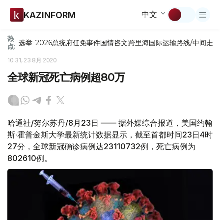
中文
KAZINFORM
热
选举-2026
总统府
任免
事件
国情咨文
跨里海国际运输路线/中间走
点:
10:31, 23 8月 2020
全球新冠死亡病例超80万
哈通社/努尔苏丹/8月23日 —— 据外媒综合报道，美国约翰
斯·霍普金斯大学最新统计数据显示，截至首都时间23日4时
27分，全球新冠确诊病例达23110732例，死亡病例为
802610例。