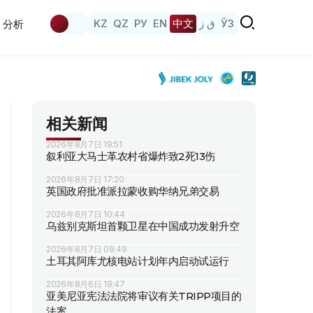
KZ
QZ
РУ
EN
中文
ق ز
ЎЗ
分析
相关新闻
2026年8月7日 19:51
叙利亚大马士革农村省爆炸致2死13伤
2026年8月7日 17:20
英国政府批准派拉蒙收购华纳兄弟交易
2026年8月7日 10:44
乌兹别克斯坦首颗卫星在中国成功发射升空
2026年8月7日 09:49
土耳其阿库尤核电站计划年内启动试运行
2026年8月6日 19:47
亚美尼亚宪法法院将审议有关TRIPP项目的
法案