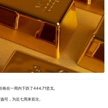
价格在一周内下跌了444.71坚戈。
元/盎司，为近七周来首次。