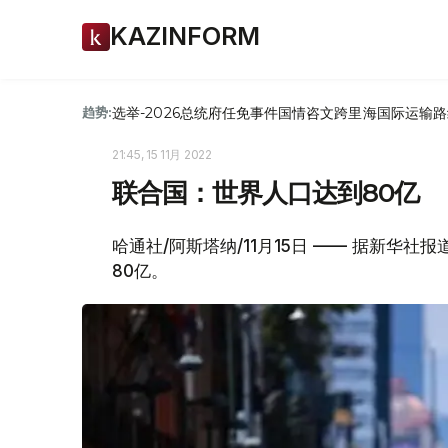
KAZINFORM
选举-2026
总统府
任免
事件
国情咨文
跨里海国际运输路
趋势:
21:45, 15 11月 2022
联合国：世界人口达到80亿
哈通社/阿斯塔纳/11月15日 —— 据新华社
80亿。