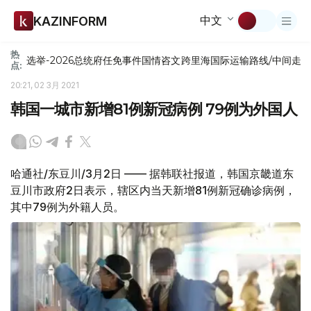
中文
KAZINFORM
热
选举-2026
总统府
任免
事件
国情咨文
跨里海国际运输路线/中间走
点:
20:21, 02 3月 2021
韩国一城市新增81例新冠病例 79例为外国人
哈通社/东豆川/3月2日 —— 据韩联社报道，韩国京畿道东
豆川市政府2日表示，辖区内当天新增81例新冠确诊病例，
其中79例为外籍人员。