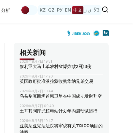
KZ
QZ
РУ
EN
中文
ق ز
ЎЗ
分析
相关新闻
2026年8月7日 19:51
叙利亚大马士革农村省爆炸致2死13伤
2026年8月7日 17:20
英国政府批准派拉蒙收购华纳兄弟交易
2026年8月7日 10:44
乌兹别克斯坦首颗卫星在中国成功发射升空
2026年8月7日 09:49
土耳其阿库尤核电站计划年内启动试运行
2026年8月6日 19:47
亚美尼亚宪法法院将审议有关TRIPP项目的
法案