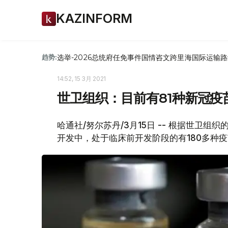
KAZINFORM
选举-2026
总统府
任免
事件
国情咨文
跨里海国际运输路
趋势:
14:52, 15 3月 2021
世卫组织：目前有81种新冠疫
哈通社/努尔苏丹/3月15日 -- 根据世卫
开发中，处于临床前开发阶段的有180多种