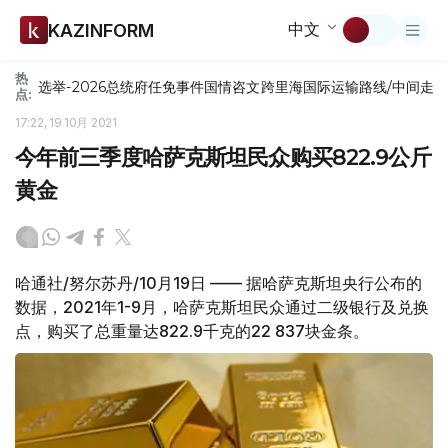
中文
KAZINFORM
热
选举-2026
总统府
任免
事件
国情咨文
跨里海国际运输路线/中间走
点:
17:22, 19 10月 2021
今年前三季度哈萨克斯坦民众购买822.9公斤
黄金
哈通社/努尔苏丹/10月19日 —— 据哈萨克斯坦央行公布的
数据，2021年1-9月，哈萨克斯坦民众通过二级银行及兑换
点，购买了总重量达822.9千克的22 837块金条。