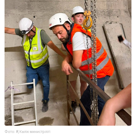
Фото: ҚР Көлік министрлігі