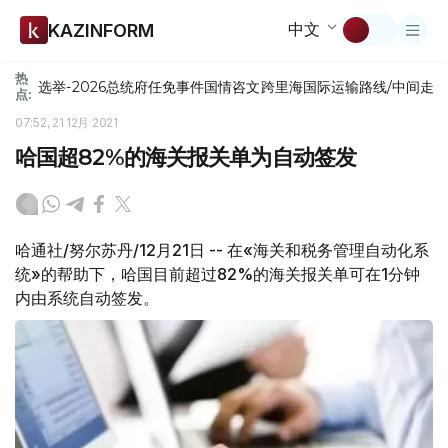
中文
KAZINFORM
热
选举-2026
总统府
任免
事件
国情咨文
跨里海国际运输路线/中间走
点:
07:52, 21 12月 2021
哈国超82%的海关报关单为自动签发
哈通社/努尔苏丹/12月21日 -- 在«海关和税务管理自动化系
统»的帮助下，哈国目前超过82%的海关报关单可在1分钟
内由系统自动签发。