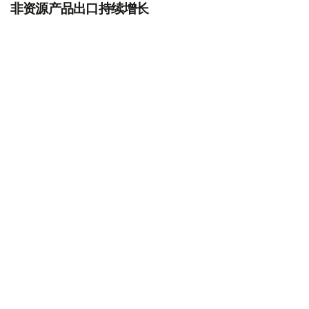
非资源产品出口持续增长
在8月4日举行的政府会议上，贸易和一体化部长阿尔曼·沙
卡利耶夫表示，今年前五个月，哈萨克斯坦非资源产品出口
额达到118亿美元，同比增长14.5%。目前，全国约44%的
本国产品销往国际市场。
他说，政府将继续把扩大出口作为重点任务，进一步开拓欧
亚经济联盟、中亚、中东、欧洲和中国等重点市场。为此，
哈萨克斯坦每年组织约10场国际经贸代表团活动，300余家
出口企业参与国际市场对接，同时每年组织120家企业参加
出口加速计划，培育新的出口主体。
与此同时，出口金融支持力度不断增强。今年上半年，出口
信用机构累计提供保险支持超过4000亿坚戈，预计全年将
达到1.2万亿坚戈。政府每年还安排约60亿坚戈，用于补贴
出口企业物流运输成本。