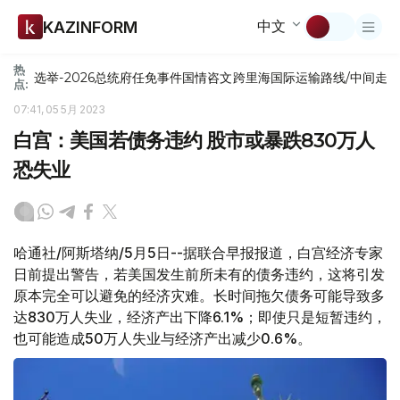
中文
KAZINFORM
热
选举-2026
总统府
任免
事件
国情咨文
跨里海国际运输路线/中间走
点:
07:41, 05 5月 2023
白宫：美国若债务违约 股市或暴跌830万人
恐失业
哈通社/阿斯塔纳/5月5日--据联合早报报道，白宫经济专家
日前提出警告，若美国发生前所未有的债务违约，这将引发
原本完全可以避免的经济灾难。长时间拖欠债务可能导致多
达830万人失业，经济产出下降6.1%；即使只是短暂违约，
也可能造成50万人失业与经济产出减少0.6%。