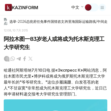
中文
KAZINFORM
热
选举-2026
总统府
任免
事件
国情咨文
跨里海国际运输路线/中间走
点:
12:08, 10 7月 2015
阿拉木图一83岁老人或将成为托木斯克理工
大学研究生
哈通社阿斯塔纳7月10日电 据«Экспресс К»网站消息，阿
拉木图市民尤里•博伊科或将成为俄罗斯托木斯克理工大学
最年长的"爷爷研究生。"这位步履蹒跚、白发苍苍的老
人"不甘寂寞"非常想成为托木斯克理工大学研究生，近日已
将申请材料递交报考大学研究生管理部门。