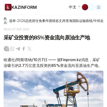
中文
KAZINFORM
热
选举-2026
总统府
任免
事件
国情咨文
跨里海国际运输路线/中间走
点:
16:24, 07 10月 2022
采矿业投资的85%资金流向原油生产地
哈通社/阿斯塔纳/10月7日 —— 据Finprom.kz消息，采矿
业吸引的2.7万亿坚戈投资的85%资金流向至原油生产地。