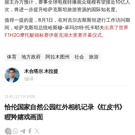
据主办方预计，赛事全球电视转播观众规模有望接近10亿人
次，将进一步提升哈萨克斯坦旅游资源的国际知名度。
值得一提的是，8月1日，在对吉尔吉斯斯坦进行工作访问期
间，哈萨克斯坦总统哈斯穆-卓玛尔特·托卡耶夫
出席了世界
F1H2O摩托艇锦标赛伊塞克湖大奖赛开幕仪式。
体育
地方政府
阿拉木图州
社会
旅游
木合塔尔 木拉提
编译
13:45, 22 7月 2026
恰伦国家自然公园红外相机记录《红皮书》
瞪羚嬉戏画面