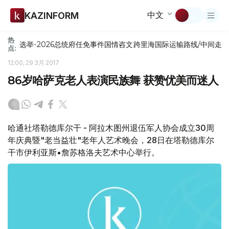
中文
KAZINFORM
热
选举-2026
总统府
任免
事件
国情咨文
跨里海国际运输路线/中间走
点:
12:00, 29 3月 2017
86岁哈萨克老人表演民族舞 获赞优美而迷人
哈通社塔勒德库尔干 - 阿拉木图州退伍军人协会成立30周
年庆典暨"老当益壮"老年人艺术晚会，28日在塔勒德库尔
干市伊利亚斯•詹苏格洛夫艺术中心举行。