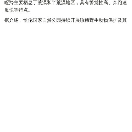
瞪羚主要栖息于荒漠和半荒漠地区，具有警觉性高、奔跑速
度快等特点。
据介绍，恰伦国家自然公园持续开展珍稀野生动物保护及其
栖息地保护工作，并利用红外相机对园区野生动物进行常态
化监测，持续掌握其分布范围、种群数量及生活习性，为生
物多样性保护提供科学依据。