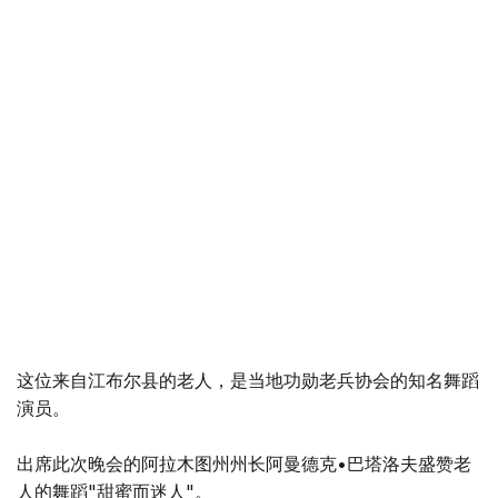
这位来自江布尔县的老人，是当地功勋老兵协会的知名舞蹈
演员。
出席此次晚会的阿拉木图州州长阿曼德克•巴塔洛夫盛赞老
人的舞蹈"甜蜜而迷人"。