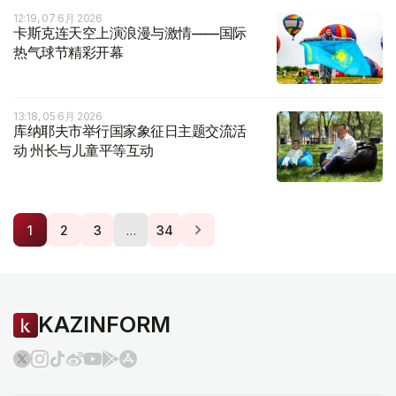
12:19, 07 6月 2026
卡斯克连天空上演浪漫与激情——国际
热气球节精彩开幕
13:18, 05 6月 2026
库纳耶夫市举行国家象征日主题交流活
动 州长与儿童平等互动
…
1
2
3
34
KAZINFORM