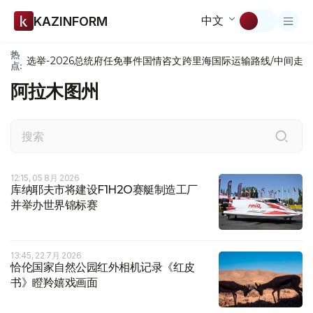
中文
KAZINFORM
热
选举-2026
总统府
任免
事件
国情咨文
跨里海国际运输路线/中间走
点:
阿拉木图州
12:15, 05 8月 2026
库纳耶夫市将建设F1H2O赛艇制造工厂
并举办世界锦标赛
13:45, 22 7月 2026
恰伦国家自然公园红外相机记录《红皮
书》瞪羚嬉戏画面