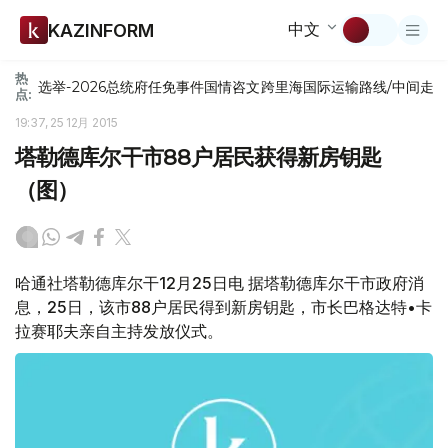
中文
KAZINFORM
热
选举-2026
总统府
任免
事件
国情咨文
跨里海国际运输路线/中间走
点:
19:37, 25 12月 2015
塔勒德库尔干市88户居民获得新房钥匙
（图）
哈通社塔勒德库尔干12月25日电 据塔勒德库尔干市政府消
息，25日，该市88户居民得到新房钥匙，市长巴格达特•卡
拉赛耶夫亲自主持发放仪式。