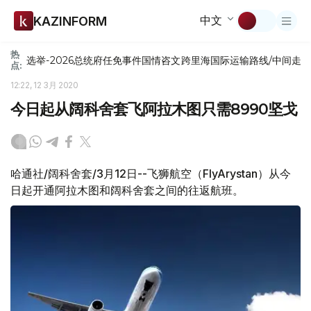
中文
KAZINFORM
热
选举-2026
总统府
任免
事件
国情咨文
跨里海国际运输路线/中间走
点:
12:22, 12 3月 2020
今日起从阔科舍套飞阿拉木图只需8990坚戈
哈通社/阔科舍套/3月12日--飞狮航空（FlyArystan）从今
日起开通阿拉木图和阔科舍套之间的往返航班。