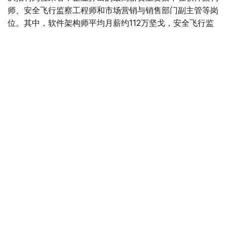
师、安全飞行监察工程师和市场营销与销售部门副主管等岗
位。其中，软件架构师平均月薪约112万坚戈，安全飞行监
察工程师约91万坚戈，市场营销与销售部门副主管约90万
坚戈。
与6月相比，7月平台招聘岗位数量下降3.8%，求职简历数
量则增长11.5%。劳动和社会保障部表示，这一变化符合夏
季就业市场特点，主要受高校毕业生集中进入就业市场及季
节性求职增加等因素影响。
从行业需求来看，教育领域招聘需求依然最旺，共发布2.34
万个岗位；其次为其他服务业（1.6万个）、卫生和社会服
务业（1.03万个）、农业（8200个）、制造业（6800个）
和建筑业（5700个）。
按地区统计，7月发布招聘岗位最多的地区依次为阿斯塔纳
（8800个）、突厥斯坦州（7600个）、巴甫洛达尔州
（7100个）、阿拉木图市（7000个）和阿克莫拉州
（6900个）。