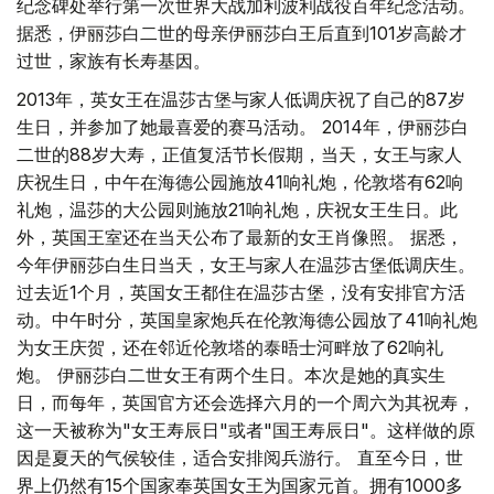
纪念碑处举行第一次世界大战加利波利战役百年纪念活动。
据悉，伊丽莎白二世的母亲伊丽莎白王后直到101岁高龄才
过世，家族有长寿基因。
2013年，英女王在温莎古堡与家人低调庆祝了自己的87岁
生日，并参加了她最喜爱的赛马活动。 2014年，伊丽莎白
二世的88岁大寿，正值复活节长假期，当天，女王与家人
庆祝生日，中午在海德公园施放41响礼炮，伦敦塔有62响
礼炮，温莎的大公园则施放21响礼炮，庆祝女王生日。此
外，英国王室还在当天公布了最新的女王肖像照。 据悉，
今年伊丽莎白生日当天，女王与家人在温莎古堡低调庆生。
过去近1个月，英国女王都住在温莎古堡，没有安排官方活
动。中午时分，英国皇家炮兵在伦敦海德公园放了41响礼炮
为女王庆贺，还在邻近伦敦塔的泰晤士河畔放了62响礼
炮。 伊丽莎白二世女王有两个生日。本次是她的真实生
日，而每年，英国官方还会选择六月的一个周六为其祝寿，
这一天被称为"女王寿辰日"或者"国王寿辰日"。这样做的原
因是夏天的气侯较佳，适合安排阅兵游行。 直至今日，世
界上仍然有15个国家奉英国女王为国家元首。拥有1000多