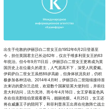
出生于伦敦的伊丽莎白二世女王自1952年6月2日登基至
今，担任英国君主已长达62年，仅次于维多利亚女王的63
年统治。但今年9月11日后，伊丽莎白二世女王更将成为英
国历史上在位最久的君主，人气居高不下，深受人民爱戴。
伊莉萨白二世女王虽然89岁高龄，但身体状况良好，仍积
极参加各种活动。2014年4月时，伊丽莎白二世陆续接待首
次来访的爱尔兰总统，欢迎数个国家驻英大使到任，并前往
意大利访问，活力充沛。而今年4月18日，女王穿着蓝色风
衣在伯克郡纽伯里观看赛马，靓丽抢眼。4月25日，女王还
将在威廉王子的陪同下，和菲利普亲王出席在伦敦阵亡战士