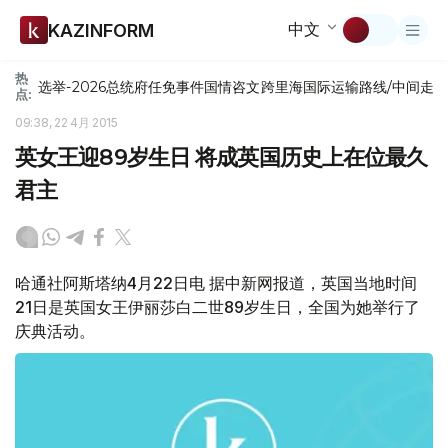
中文
KAZINFORM
热
选举-2026
总统府
任免
事件
国情咨文
跨里海国际运输路线/中间走
点:
09:38, 22 4月 2015
英女王迎89岁生日 将成英国历史上在位最久
君主
哈通社阿斯塔纳4月22日电 据中新网报道，英国当地时间
21日是英国女王伊丽莎白二世89岁生日，全国为她举行了
庆典活动。