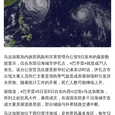
马达加斯加内政部风险和灾害管理办公室9日发布的最新数
据显示，仅在东部沿海城市伊孔古，«巴齐雷»就造成71人
丧生。该办公室官员在接受新华社记者采访时说，伊孔古市
出现大量人员伤亡主要是强热带气旋造成房屋倒塌和引发洪
水所致。随着统计工作的开展，死亡人数可能继续上升。
据报道，«巴齐雷»5日至6日自东向西«过境»马达加斯加，
所到之处狂风大作，暴雨成灾，在该国东部多个沿海城市造
成大量房屋道路受损，部分城镇与外界陆路交通中断。
马达加斯加位于西印度洋海域，是热带风暴多发区，每年12