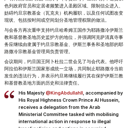
色列政府官员和定居者频繁进入圣殿区域、限制信众进入、
妨碍约旦宗教基金（瓦克夫）机构履职，以及任何试图改变
现状、包括按时间或空间划分圣地管理权限的做法。
与会各方再次重申支持约旦哈希姆王国作为耶路撒冷伊斯兰
教和基督教圣地历史监护方的地位，并强调阿克萨清真寺事
务应继续由隶属于约旦宗教基金、伊斯兰事务和圣地部的耶
路撒冷宗教基金管理局负责管理。
会议期间，约旦国王阿卜杜拉二世会见了与会代表。他呼吁
阿拉伯和伊斯兰国家形成统一立场，共同制止耶路撒冷当前
发生的违法行为，并表示约旦将继续履行其在保护伊斯兰教
和基督教圣地方面的历史和法律责任。
His Majesty
@KingAbdullahII
, accompanied by
His Royal Highness Crown Prince Al Hussein,
receives a delegation from the Arab
Ministerial Committee tasked with mobilising
international action in response to illegal