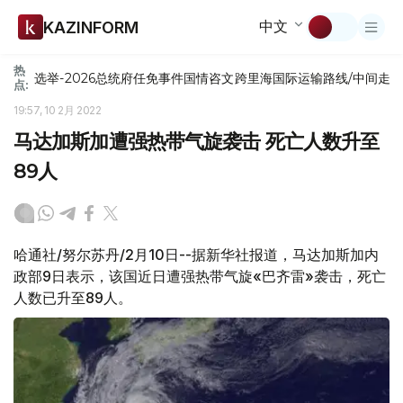
中文
KAZINFORM
热
选举-2026
总统府
任免
事件
国情咨文
跨里海国际运输路线/中间走
点:
19:57, 10 2月 2022
马达加斯加遭强热带气旋袭击 死亡人数升至
89人
哈通社/努尔苏丹/2月10日--据新华社报道，马达加斯加内
政部9日表示，该国近日遭强热带气旋«巴齐雷»袭击，死亡
人数已升至89人。