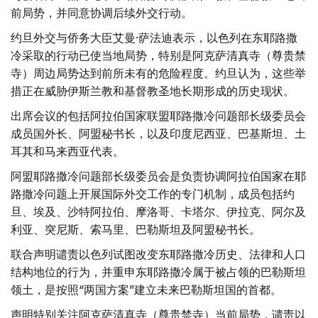
前局势，并同意协调后续外交行动。
约旦外交与侨务大臣艾曼·萨法迪表示，以色列在东耶路撒
冷采取的行动已使当地局势，特别是阿克萨清真寺（尊贵禁
寺）周边局势达到前所未有的危险程度。约旦认为，这些举
措正在威胁伊斯兰教和基督教圣地长期形成的历史现状。
出席会议的包括阿拉伯国家联盟耶路撒冷问题部长级委员会
成员国外长、阿盟秘书长，以及印度尼西亚、巴基斯坦、土
耳其和马来西亚代表。
阿盟耶路撒冷问题部长级委员会是负责协调阿拉伯国家在耶
路撒冷问题上开展国际外交工作的专门机制，成员包括约
旦、埃及、沙特阿拉伯、摩洛哥、卡塔尔、伊拉克、阿尔及
利亚、突尼斯、索马里、巴勒斯坦及阿盟秘书长。
联合声明谴责以色列试图改变东耶路撒冷历史、法律和人口
结构地位的行为，并重申东耶路撒冷属于被占领的巴勒斯坦
领土，是按照“两国方案”建立未来巴勒斯坦国的首都。
声明特别关注阿克萨清真寺（尊贵禁寺）当前局势，谴责以