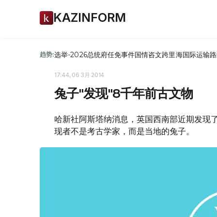
KAZINFORM
选举-2026
总统府
任免
事件
国情咨文
跨里海国际运输路
趋势:
17:44, 06 3月 2014
兔子"发现"8千年前古文物
哈新社阿斯塔纳消息，英国西南部近期发现
现者不是考古学家，而是当地的兔子。