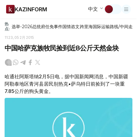
中文
KAZINFORM
热
选举-2026
总统府
任免
事件
国情咨文
跨里海国际运输路线/中间走
点:
11:23, 05 2月 2015
中国哈萨克族牧民捡到近8公斤天然金块
哈通社阿斯塔纳2月5日电，据中国新闻网消息，中国新疆
阿勒泰地区青河县居民别热克•萨乌特日前捡到了一块重
7.85公斤的狗头黄金。