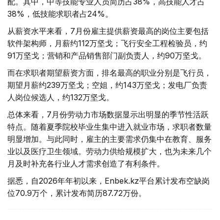
配。其中，中等技能专业人员简历占38%，高技能人才占
38%，低技能求职者占24%。
从薪资水平来看，7月份雇主提供薪资最高的岗位主要包括
软件架构师，月薪约112万坚戈；飞行安全工程检验员，约
91万坚戈；营销和产品销售部门副负责人，约90万坚戈。
而在求职者期望薪资方面，排名最高的职业分别是飞行员，
期望月薪约239万坚戈；空姐，约143万坚戈；发电厂负责
人岗位候选人，约132万坚戈。
总体来看，7月份劳动力市场数据显示出明显的季节性活跃
特点。随着夏季院校毕业生集中进入就业市场，求职者数量
明显增加。与此同时，雇主的主要需求仍集中在教育、服务
业以及医疗卫生领域。劳动力供给规模扩大，也为未来几个
月及时补充各行业人才需求创造了有利条件。
据悉，自2026年年初以来，Enbek.kz平台累计发布空缺岗
位70.9万个，累计发布简历87.72万份。