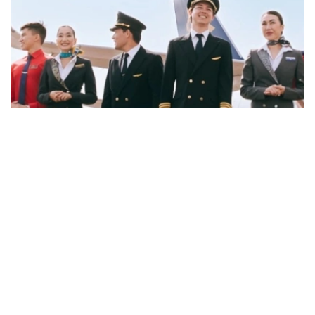
Фото: job.airastana.com
数据显示，飞行员的平均期望月薪约为239万坚戈，空乘人
员约为143万坚戈，发电站站长约为132万坚戈。
从招聘岗位来看，企业开出的最高薪资主要集中在软件架构
师、安全飞行监察工程师和市场营销与销售部门副主管等岗
位。其中，软件架构师平均月薪约112万坚戈，安全飞行监
察工程师约91万坚戈，市场营销与销售部门副主管约90万
坚戈。
与6月相比，7月平台招聘岗位数量下降3.8%，求职简历数