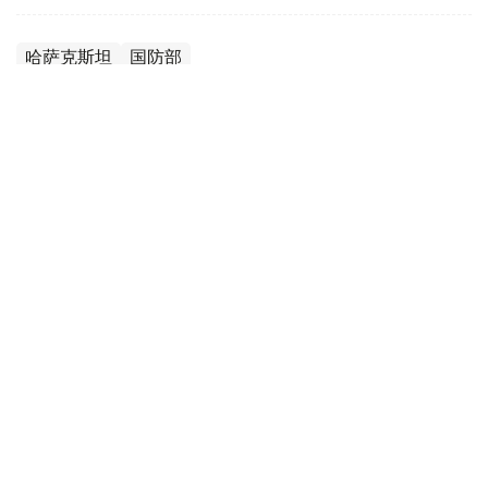
哈萨克斯坦
国防部
达娜 努尔巴克提
编译
12:35, 08 8月 2026
2036年前构建生物技术创新体系 哈萨克斯坦
发布发展战略草案
（哈萨克国际通讯社讯）哈萨克斯坦计划到2036年建立覆
盖科研创新、成果转化、产业应用全过程的生物技术发展体
系，推动科研成果加快走向产业化和实际应用。