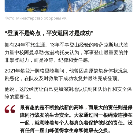
Фото: Министерство обороны РК
“登顶不是终点，平安返回才是成功”
拥有24年军旅生涯、13年军事登山经验的哈萨克斯坦武装
力量中校阿曼卓勒·拉赫梅托夫认为，军事登山最重要的并
非攀登能力，而是冷静、纪律和责任感。
2021年攀登汗腾格里峰期间，他曾因高原缺氧身体状况急
剧恶化，在队友及时救助下成功恢复并最终完成登顶。
他说，这段经历让自己更加深刻地认识到团队协作和安全保
障的重要性。
最有趣的是不断挑战新的高峰，而最大的责任则是保
障同行战友的生命安全。大家通过同一根绳索连接在
一起，就意味着每个人都肩负着保护彼此的责任。没
有任何一座山峰值得拿生命和健康去交换。