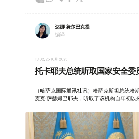
达娜 努尔巴克提
编译
13:02, 25 10月 2025
托卡耶夫总统听取国家安全委
（哈萨克国际通讯社讯）哈萨克斯坦总统哈斯
麦克·萨赫姆巴耶夫，听取了该机构自年初以