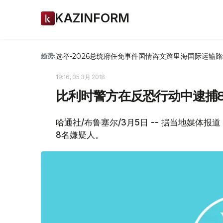
KAZINFORM
选举-2026
总统府
任免
事件
国情咨文
跨里海国际运输路
趋势:
19:16, 05 3月 2018
比利时警方在反恐行动中逮捕
哈通社/布鲁塞尔/3月5日 -- 据当地媒体
8名嫌疑人。