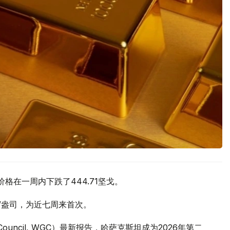
价格在一周内下跌了444.71坚戈。
元/盎司，为近七周来首次。
 Council, WGC）最新报告，哈萨克斯坦成为2026年第二