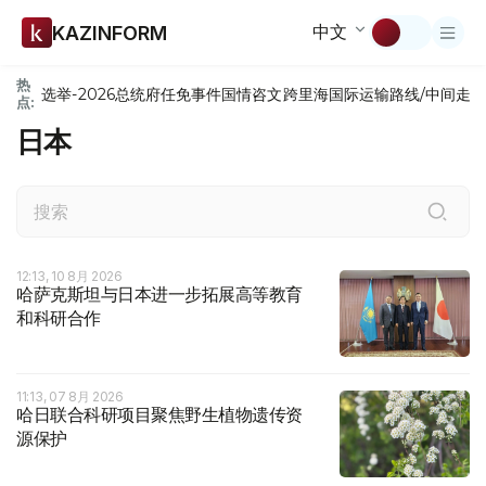
中文
KAZINFORM
热
选举-2026
总统府
任免
事件
国情咨文
跨里海国际运输路线/中间走
点:
日本
12:13, 10 8月 2026
哈萨克斯坦与日本进一步拓展高等教育
和科研合作
11:13, 07 8月 2026
哈日联合科研项目聚焦野生植物遗传资
源保护