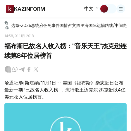
中文
KAZINFORM
热
选举-2026
总统府
任免
事件
国情咨文
跨里海国际运输路线/中间走
点:
14:58, 01 11月 2018
福布斯已故名人收入榜："音乐天王"杰克逊连
续第8年位居榜首
哈通社/阿斯塔纳/11月1日 -- 美国《福布斯》杂志近日公布
最新一期"已故名人收入榜"，流行歌王迈克尔·杰克逊以4亿
美元收入位居榜首。