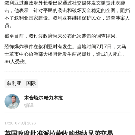
叙利亚过渡政府外长希巴尼通过社交媒体发文谴责此次袭
击，他表示，针对平民的袭击和破坏安全稳定的企图，阻挡
不了叙利亚国家建设。叙利亚将继续保护民众，追查涉案人
员。
截至目前，叙过渡政府尚未公布此次袭击的调查结果。
恐怖爆炸事件在叙利亚时有发生。当地时间7月7日，大马
士革市中心旅游部大楼附近发生两起爆炸，造成1人死亡、
36人受伤。
叙利亚
国际
木合塔尔 哈力木拉
编译
17:20, 07 8月 2026
英国政府批准派拉蒙收购华纳兄弟交易