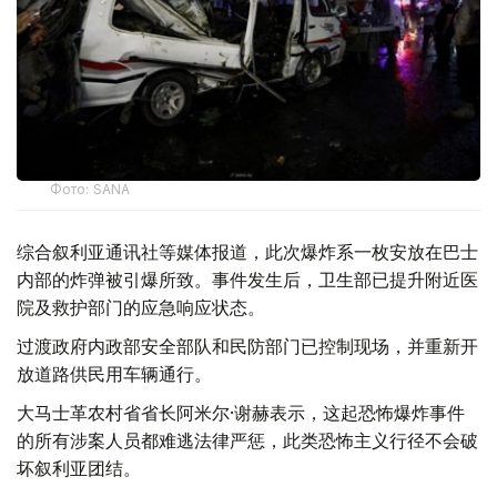
Фото: SANA
综合叙利亚通讯社等媒体报道，此次爆炸系一枚安放在巴士
内部的炸弹被引爆所致。事件发生后，卫生部已提升附近医
院及救护部门的应急响应状态。
过渡政府内政部安全部队和民防部门已控制现场，并重新开
放道路供民用车辆通行。
大马士革农村省省长阿米尔·谢赫表示，这起恐怖爆炸事件
的所有涉案人员都难逃法律严惩，此类恐怖主义行径不会破
坏叙利亚团结。