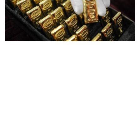
Фото: ӨзА
季度报告显示，哈萨克斯坦国家银行黄金储备增加了15吨。
波兰是2026年第二季度最大的黄金买家。该国在2026年第
二季度增加了51吨黄金储备。
中国购买了33吨黄金，乌兹别克斯坦购买了16吨，哈萨克
斯坦购买了15吨。约旦和捷克共和国的中央银行也分别增加
了6吨黄金储备。
全球各国央行在第二季度共购买了约289吨黄金，比2025年
同期增长了62%。去年同期，黄金购买量约为178吨。
世界黄金协会称，黄金需求的增长受到地缘政治不确定性、