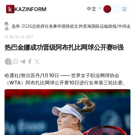
中文
KAZINFORM
热
选举-2026
总统府
任免
事件
国情咨文
跨里海国际运输路线/中间走
点:
15:36, 10 1月 2021
热巴金娜成功晋级阿布扎比网球公开赛8强
哈通社/努尔苏丹/1月10日 —— 世界女子职业网球协会
（WTA）阿布扎比网球公开赛10日进行女单第三轮比赛。