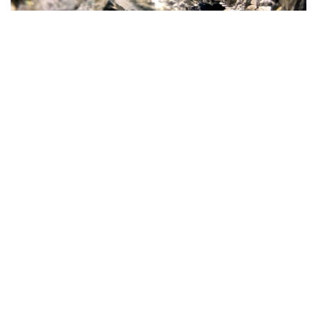
Фото: magnific.com
根据文件，按照批准的矿产储量计算，该矿山计划开采16
年。其中，企业将在13年时间内按照年产100万吨原矿的设
计产能开展生产。用于开发该矿床的地下资源区块总面积为
4.499平方公里。
“矿山总体生产能力确定为年产100万吨，之后产量
将逐步下降。根据设计阶段确定的矿产储量，矿山使
用年限为16年。其中，自按照设计产能（年产100万
吨）启动采矿作业之日起，矿山将运行13年。”文件
指出。
值得一提的是，矿产开采计划于2028年启动。在此之前，