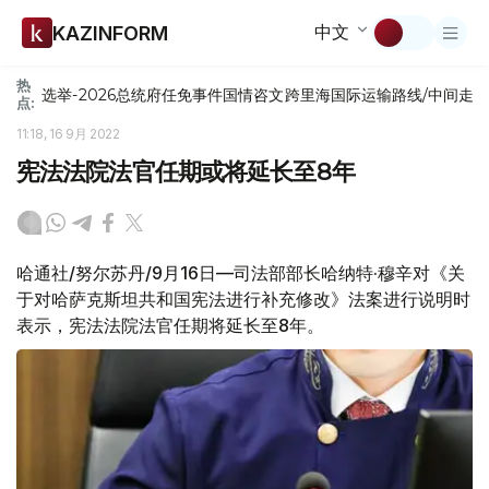
中文
KAZINFORM
热
选举-2026
总统府
任免
事件
国情咨文
跨里海国际运输路线/中间走
点:
11:18, 16 9月 2022
宪法法院法官任期或将延长至8年
哈通社/努尔苏丹/9月16日—司法部部长哈纳特·穆辛对《关
于对哈萨克斯坦共和国宪法进行补充修改》法案进行说明时
表示，宪法法院法官任期将延长至8年。