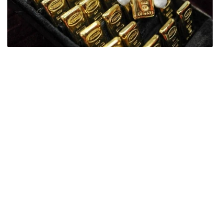
Фото: ӨзА
季度报告显示，哈萨克斯坦国家银行黄金储备增加了15吨。
波兰是2026年第二季度最大的黄金买家。该国在2026年第
二季度增加了51吨黄金储备。
中国购买了33吨黄金，乌兹别克斯坦购买了16吨，哈萨克
斯坦购买了15吨。约旦和捷克共和国的中央银行也分别增加
了6吨黄金储备。
全球各国央行在第二季度共购买了约289吨黄金，比2025年
同期增长了62%。去年同期，黄金购买量约为178吨。
世界黄金协会称，黄金需求的增长受到地缘政治不确定性、
本季度贵金属价格下跌，以及各国寻求国际储备多元化等因