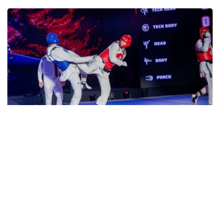
Фото: ҚР ҰОК
消息称，哈萨克斯坦选手在比赛中摘得4枚铜牌。
据此前报道
，2026年世界大学生国际象棋团体锦标赛小组
赛在阿拉木图结束。哈萨克斯坦国立体育大学以D组第一名
晋级八强，成为唯一进入淘汰赛的哈萨克斯坦高校代表队。