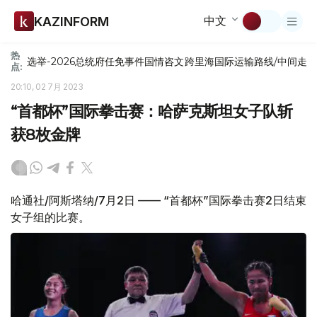
中文
KAZINFORM
热
选举-2026
总统府
任免
事件
国情咨文
跨里海国际运输路线/中间走
点:
20:10, 02 7月 2023
“首都杯”国际拳击赛：哈萨克斯坦女子队斩
获8枚金牌
哈通社/阿斯塔纳/7月2日 —— “首都杯”国际拳击赛2日结束
女子组的比赛。