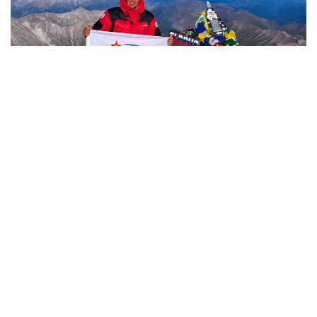
Фото: Министерство обороны РК
哈萨克斯坦
国防部
达娜 努尔巴克提
编译
12:35, 08 8月 2026