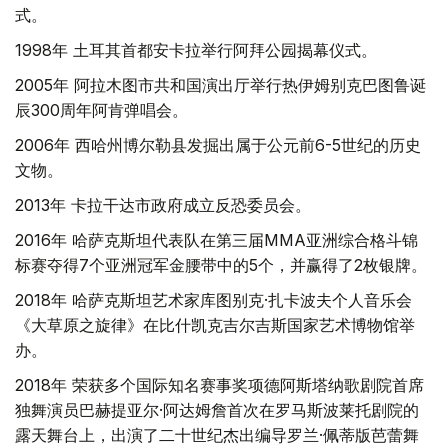
式。
1998年 土耳其首都安卡拉举行阿拜公园揭幕仪式。
2005年 阿拉木图市共和国演出厅举行热伊姆别克巴图鲁诞
辰300周年阿肯弹唱会。
2006年 西哈州博尔勒县发掘出属于公元前6-5世纪的历史
文物。
2013年 卡拉干达市政府成立反恐委员会。
2016年 哈萨克斯坦代表队在第三届MMA亚洲综合格斗锦
标赛夺得7个亚洲冠军金腰带中的5个，并赢得了2枚银牌。
2018年 哈萨克斯坦艺术家库图别克·扎卡波夫个人音乐会
《大草原之旋律》在比什凯克吉尔吉斯国家艺术博物馆举
办。
2018年 荣获多个国际知名赛事奖项德阿斯塔纳歌剧院首席
独舞演员巴赫提亚尔·阿达姆詹首次在罗马斯波莱托剧院的
露天舞台上，出演了二十世纪杰出编导罗兰·佩蒂版芭蕾舞