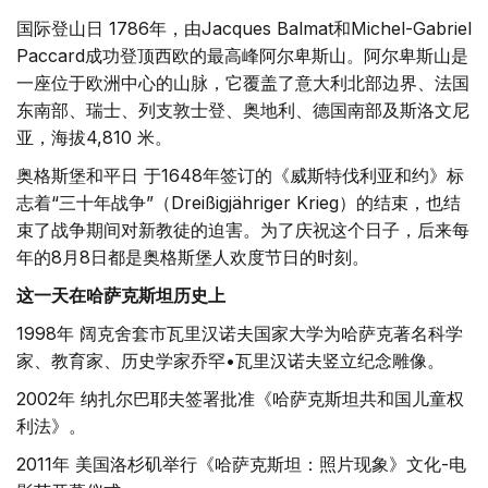
国际登山日 1786年，由Jacques Balmat和Michel-Gabriel
Paccard成功登顶西欧的最高峰阿尔卑斯山。阿尔卑斯山是
一座位于欧洲中心的山脉，它覆盖了意大利北部边界、法国
东南部、瑞士、列支敦士登、奥地利、德国南部及斯洛文尼
亚，海拔4,810 米。
奥格斯堡和平日 于1648年签订的《威斯特伐利亚和约》标
志着“三十年战争”（Dreißigjähriger Krieg）的结束，也结
束了战争期间对新教徒的迫害。为了庆祝这个日子，后来每
年的8月8日都是奥格斯堡人欢度节日的时刻。
这一天在哈萨克斯坦历史上
1998年 阔克舍套市瓦里汉诺夫国家大学为哈萨克著名科学
家、教育家、历史学家乔罕•瓦里汉诺夫竖立纪念雕像。
2002年 纳扎尔巴耶夫签署批准《哈萨克斯坦共和国儿童权
利法》。
2011年 美国洛杉矶举行《哈萨克斯坦：照片现象》文化-电