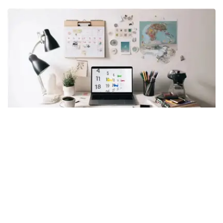
Photo credit: Kazinform
8月7日，星期五
8月7日是阳历一年中的第219天（闰年是第220天），离全
年的结束还有146天。
世界各国/地区节日：
科特迪瓦独立日 科特迪瓦，全名为科特迪瓦共和国，是位