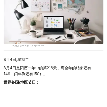
Photo credit: Kazinform
8月4日,星期二
8月4日是阳历一年中的第216天，离全年的结束还有
149（闰年则还有150）。
世界各国/地区节日：
布基纳法索国庆日 布基纳法索是位于非洲西部沃尔特河上
游的内陆国。东部与贝宁、尼日尔河 相邻，南 部与科特迪
瓦、加纳、多哥交界，西部与北部地区与马里接壤，原