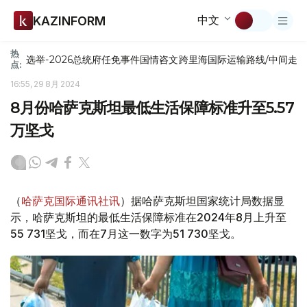
中文
KAZINFORM
热
选举-2026
总统府
任免
事件
国情咨文
跨里海国际运输路线/中间走
点:
16:55, 29 8月 2024
8月份哈萨克斯坦最低生活保障标准升至5.57
万坚戈
（
哈萨克国际通讯社讯
）据哈萨克斯坦国家统计局数据显
示，哈萨克斯坦的最低生活保障标准在2024年8月上升至
55 731坚戈，而在7月这一数字为51 730坚戈。