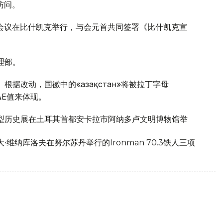
访问。
3次会议在比什凯克举行，与会元首共同签署《比什凯克宣
理部。
根据改动，国徽中的«Қазақстан»将被拉丁字母
ΔE值来体现。
大型历史展在土耳其首都安卡拉市阿纳多卢文明博物馆举
∙维纳库洛夫在努尔苏丹举行的Ironman 70.3铁人三项