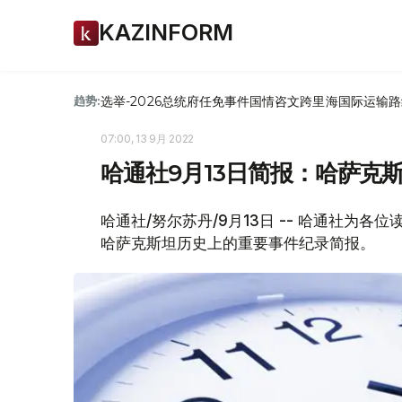
KAZINFORM
选举-2026
总统府
任免
事件
国情咨文
跨里海国际运输路
趋势:
07:00, 13 9月 2022
哈通社9月13日简报：哈萨克
哈通社/努尔苏丹/9月13日 -- 哈通社为
哈萨克斯坦历史上的重要事件纪录简报。