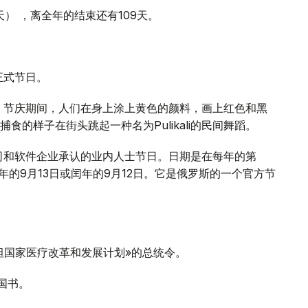
7天） ，离全年的结束还有109天。
正式节日。
。节庆期间，人们在身上涂上黄色的颜料，画上红色和黑
的样子在街头跳起一种名为Pulikali的民间舞蹈。
司和软件企业承认的业内人士节日。日期是在每年的第
平年的9月13日或闰年的9月12日。它是俄罗斯的一个官方节
斯坦国家医疗改革和发展计划»的总统令。
国书。