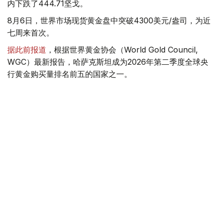
内下跌了444.71坚戈。
8月6日，世界市场现货黄金盘中突破4300美元/盎司，为近
七周来首次。
据此前报道
，根据世界黄金协会（World Gold Council,
WGC）最新报告，哈萨克斯坦成为2026年第二季度全球央
行黄金购买量排名前五的国家之一。
季度报告显示，哈萨克斯坦国家银行黄金储备增加了15吨。
黄金储备
哈萨克斯坦
经济
金融
木合塔尔 哈力木拉
编译
08:31, 31 7月 2026
哈萨克斯坦是全球五大黄金购买国之一