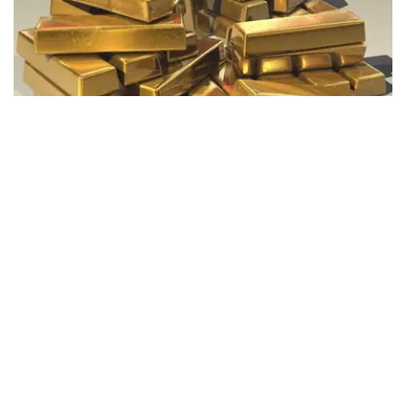
Фото: Pixabay
据哈萨克斯坦国家银行公布的数据，目前1克黄金价格为
61889.33坚戈。
相比一周前的61925.12坚戈，每克下跌35.79坚戈。
世界黄金协会数据显示，2026年上半年国际黄金市场波动
明显。今年1月，国际金价曾12次刷新历史纪录，最高升至
每金衡盎司5405美元；但到6月，金价一度回落至每金衡盎
司4002美元。
世界黄金协会表示，下半年黄金价格走势将主要受到地缘政