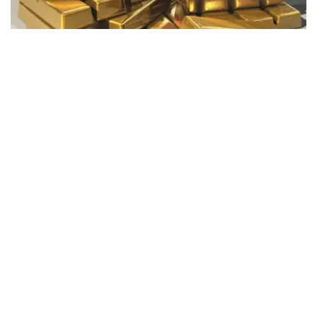
Фото: Pixabay
据哈萨克斯坦国家银行公布的数据，目前1克黄金价格为
61889.33坚戈。
相比一周前的61925.12坚戈，每克下跌35.79坚戈。
世界黄金协会数据显示，2026年上半年国际黄金市场波动
明显。今年1月，国际金价曾12次刷新历史纪录，最高升至
每金衡盎司5405美元；但到6月，金价一度回落至每金衡盎
司4002美元。
世界黄金协会表示，下半年黄金价格走势将主要受到地缘政
治局势、利率变化以及投资者市场情绪等因素影响。
在当前市场环境保持不变的情况下，预计到今年年底，国际