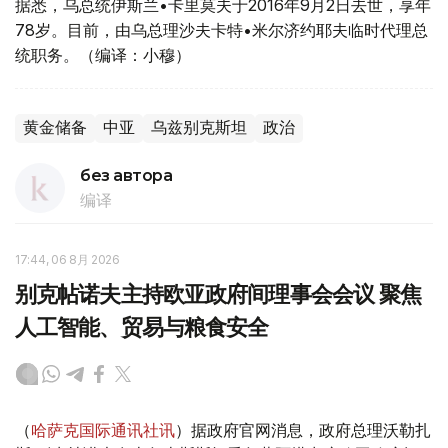
据悉，乌总统伊斯兰•卡里莫夫于2016年9月2日去世，享年
78岁。目前，由乌总理沙夫卡特•米尔济约耶夫临时代理总
统职务。（编译：小穆）
黄金储备
中亚
乌兹别克斯坦
政治
без автора
编译
17:44, 06 8月 2026
别克帖诺夫主持欧亚政府间理事会会议 聚焦
人工智能、贸易与粮食安全
（
哈萨克国际通讯社讯
）据政府官网消息，政府总理沃勒扎