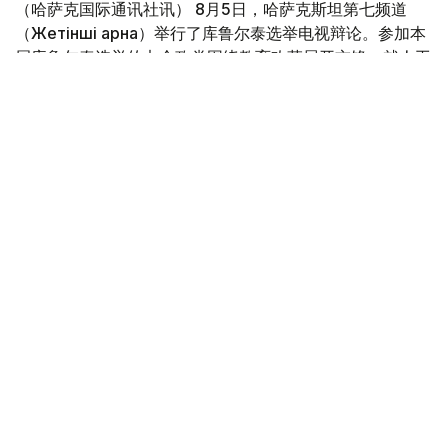
（哈萨克国际通讯社讯） 8月5日，哈萨克斯坦第七频道
（Жетінші арна）举行了库鲁尔泰选举电视辩论。参加本
届库鲁尔泰选举的七个政党围绕教育改革展开交锋，就人工
智能应用、高等教育发展、教师待遇、职业教育、生态教育
和乡村人才培养等议题阐述了各自的政策主张。与此同时，
节目还公布了在线投票阶段性结果。
Фото: видеодан алынған скрин