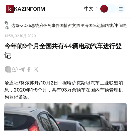
中文
KAZINFORM
热
选举-2026
总统府
任免
事件
国情咨文
跨里海国际运输路线/中间走
点:
13:58, 02 10月 2020
今年前9个月全国共有44辆电动汽车进行登
记
哈通社/努尔苏丹/10月2日--据哈萨克斯坦汽车工业联盟消
息，2020年1-9个月，共有93万余辆车在国内车辆管理机
构登记备案。