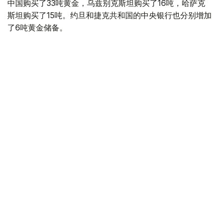
中国购买了33吨黄金，乌兹别克斯坦购买了16吨，哈萨克
斯坦购买了15吨。约旦和捷克共和国的中央银行也分别增加
了6吨黄金储备。
全球各国央行在第二季度共购买了约289吨黄金，比2025年
同期增长了62%。去年同期，黄金购买量约为178吨。
世界黄金协会称，黄金需求的增长受到地缘政治不确定性、
本季度贵金属价格下跌，以及各国寻求国际储备多元化等因
素的影响。
根据该协会进行的一项调查，89%的央行行长预计未来一
年全球黄金储备量将会增加。45%的受访者表示，他们的
国家计划增加黄金储备。
黄金储备
哈萨克斯坦
经济
央行
金融
木合塔尔 哈力木拉
编译