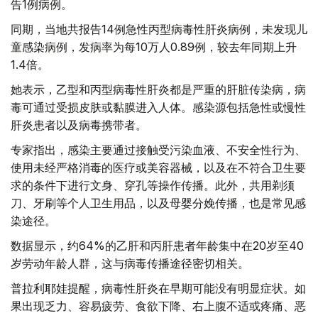
告1例病例。
同期，当地共报告14例急性丙型病毒性肝炎病例，未发现儿
童感染病例，发病率为每10万人0.89例，较去年同期上升
1.4倍。
她表示，乙型和丙型病毒性肝炎都是严重的肝脏传染病，病
毒可通过受损皮肤或黏膜进入人体。感染源包括急性或慢性
肝炎患者以及病毒携带者。
专家指出，感染主要通过接触受污染血液、不安全性行为、
使用未经严格消毒的医疗或美容器械，以及在不符合卫生要
求的条件下进行文身、穿孔等操作传播。此外，共用剃须
刀、牙刷等个人卫生用品，以及母婴分娩传播，也是常见感
染途径。
数据显示，约64%的乙肝和丙肝患者年龄集中在20岁至40
岁劳动年龄人群，这与病毒传播途径密切相关。
普拉利耶娃提醒，病毒性肝炎在早期可能没有明显症状。如
果出现乏力、容易疲劳、食欲下降、右上腹不适或疼痛、恶