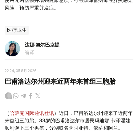
使用无菌器械并增强健康意识，可有效降低病毒性肝炎感染
风险，预防严重并发症。
医疗卫生
达娜 努尔巴克提
编译
22:24, 05 8月 2026
巴甫洛达尔州迎来近两年来首组三胞胎
（
哈萨克国际通讯社讯
）近日，巴甫洛达尔州迎来了近两年
来首组三胞胎。33岁的巴甫洛达尔市居民玛迪娜·卡泽涅娃
顺利诞下三个男孩，分别取名为阿亚特、依萨和阿兰。