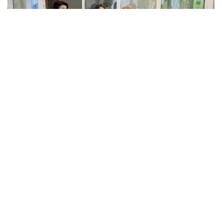
Фото: Айбек Жұматов
第一巴甫洛达尔州立第一围产中心主任古丽娜尔·布拉塔耶
娃表示：
“目前，体重最轻的宝宝正在接受重点监护，但不需
要吸氧。我们需要等他再增加一些体重，并能够熟练
自主吮吸后，再将他交给母亲。”
对于卡泽涅娃而言，这是她第二次怀孕。她的大女儿今年已