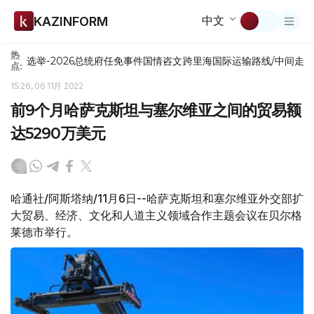
中文
KAZINFORM
热
选举-2026
总统府
任免
事件
国情咨文
跨里海国际运输路线/中间走
点:
15:26, 06 11月 2022
前9个月哈萨克斯坦与塞尔维亚之间的贸易额
达5290万美元
哈通社/阿斯塔纳/11月6日--哈萨克斯坦和塞尔维亚外交部扩
大贸易、经济、文化和人道主义领域合作主题会议在贝尔格
莱德市举行。