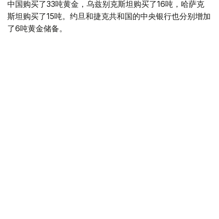
中国购买了33吨黄金，乌兹别克斯坦购买了16吨，哈萨克
斯坦购买了15吨。约旦和捷克共和国的中央银行也分别增加
了6吨黄金储备。
全球各国央行在第二季度共购买了约289吨黄金，比2025年
同期增长了62%。去年同期，黄金购买量约为178吨。
世界黄金协会称，黄金需求的增长受到地缘政治不确定性、
本季度贵金属价格下跌，以及各国寻求国际储备多元化等因
素的影响。
根据该协会进行的一项调查，89%的央行行长预计未来一
年全球黄金储备量将会增加。45%的受访者表示，他们的
国家计划增加黄金储备。
黄金储备
哈萨克斯坦
经济
央行
金融
木合塔尔 哈力木拉
编译