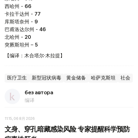
西哈州 -
66
卡拉干达州 -
77
库斯塔奈州 -
9
巴甫洛达尔州 -
46
北哈州 -
20
突厥斯坦州 –
5
【编译：木合塔尔·木拉提】
医疗卫生
新型冠状病毒
黄金储备
哈萨克斯坦
社会
без автора
编译
11:15, 06 8月 2026
文身、穿孔暗藏感染风险 专家提醒科学预防