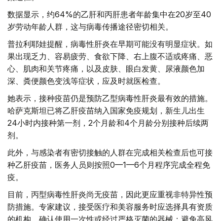
数据显示，约64%的乙肝和丙肝患者年龄集中在20岁至40
岁劳动年龄人群，这与病毒传播途径密切相关。
普拉利耶娃提醒，病毒性肝炎在早期可能没有明显症状。如
果出现乏力、容易疲劳、食欲下降、右上腹不适或疼痛、恶
心、肌肉和关节疼痛，以及皮肤、眼白发黄、尿液颜色加
深、粪便颜色变浅等症状，应及时就医检查。
她表示，接种疫苗仍是预防乙型病毒性肝炎最有效的措施。
哈萨克斯坦已将乙肝疫苗纳入国家免疫规划，新生儿出生
24小时内接种第一剂，2个月龄和4个月龄分别接种后续两
剂。
此外，与感染者有密切接触的人群在完成相关检查后也可接
种乙肝疫苗，医务人员则按照0—1—6个月程序完成全程免
疫。
目前，丙型病毒性肝炎尚无疫苗，因此更应重视非特异性预
防措施。专家建议，接受医疗和美容服务时应选择具有资质
的机构，确认使用一次性或经过严格灭菌的器械；避免高风