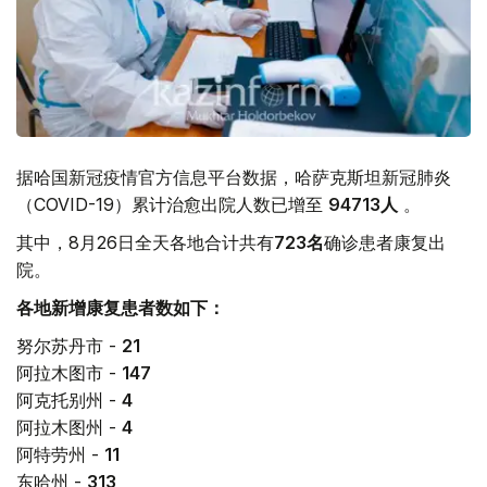
据哈国新冠疫情官方信息平台数据，哈萨克斯坦新冠肺炎
（COVID-19）累计治愈出院人数已增至
94713
人
。
其中，8月26日全天各地合计共有
723
名
确诊患者康复出
院。
各地新增康复患者数如下：
努尔苏丹市 -
21
阿拉木图市 -
147
阿克托别州 -
4
阿拉木图州 -
4
阿特劳州 -
11
东哈州 -
313