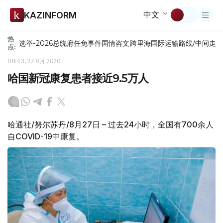
中文
KAZINFORM
热
选举-2026
总统府
任免
事件
国情咨文
跨里海国际运输路线/中间走
点:
08:43, 27 8月 2020
哈国新冠康复患者接近9.5万人
哈通社/努尔苏丹/8月27日 – 过去24小时，全国有700余人
自COVID-19中康复。