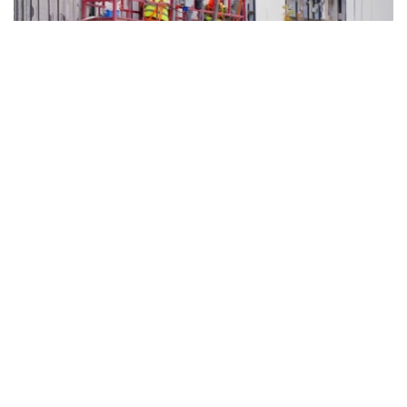
Фото: Мақсат Шағырбаев/ Kazinform
建筑业保持增长 17个地区实现正增长
据哈萨克斯坦国家统计局数据，今年以来，全国累计建成住
宅面积850万平方米，共交付住房80667套，全年计划建成
住宅面积达到2000万平方米。
今年1月至6月，全国建筑工程实际完成量同比增长15.2%，
全国17个地区实现正增长。其中，乌勒套州建筑业增长最为
显著，建筑工程量同比增长3.3倍；克孜勒奥尔达州、阿拜
州、巴甫洛达尔州、库斯塔奈州和突厥斯坦州也保持较快增
长。