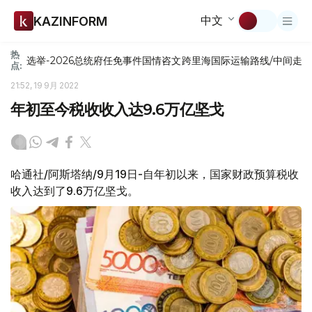
中文
KAZINFORM
热
选举-2026
总统府
任免
事件
国情咨文
跨里海国际运输路线/中间走
点:
21:52, 19 9月 2022
年初至今税收收入达9.6万亿坚戈
哈通社/阿斯塔纳/9月19日-自年初以来，国家财政预算税收
收入达到了9.6万亿坚戈。