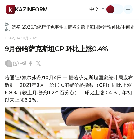
中文
KAZINFORM
热
选举-2026
总统府
任免
事件
国情咨文
跨里海国际运输路线/中间走
点:
10:42, 04 10月 2021
9月份哈萨克斯坦CPI环比上涨0.4%
哈通社/努尔苏丹/10月4日 -- 据哈萨克斯坦国家统计局发布
数据，2021年9月，哈居民消费价格指数（CPI）同比上涨
8.9%（较上月增长0.2个百分点），环比上涨0.4%，年初
以来上涨6.2%。