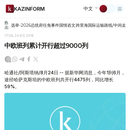
中文
KAZINFORM
热
选举-2026
总统府
任免
事件
国情咨文
跨里海国际运输路线/中间走
点:
17:58, 24 8月 2018
中欧班列累计开行超过9000列
哈通社/阿斯塔纳/8月24日 -- 据新华网消息，今年1到6月，
途径哈萨克斯坦的中欧班列共开行4475列，同比增长
59%。