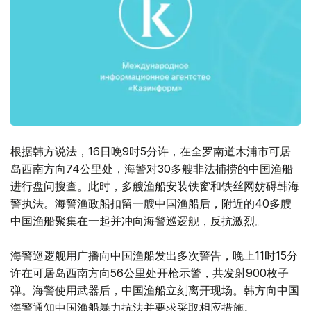
根据韩方说法，16日晚9时5分许，在全罗南道木浦市可居
岛西南方向74公里处，海警对30多艘非法捕捞的中国渔船
进行盘问搜查。此时，多艘渔船安装铁窗和铁丝网妨碍韩海
警执法。海警渔政船扣留一艘中国渔船后，附近的40多艘
中国渔船聚集在一起并冲向海警巡逻舰，反抗激烈。
海警巡逻舰用广播向中国渔船发出多次警告，晚上11时15分
许在可居岛西南方向56公里处开枪示警，共发射900枚子
弹。海警使用武器后，中国渔船立刻离开现场。韩方向中国
海警通知中国渔船暴力抗法并要求采取相应措施。