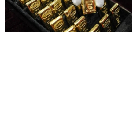
Фото: ӨзА
季度报告显示，哈萨克斯坦国家银行黄金储备增加了15吨。
波兰是2026年第二季度最大的黄金买家。该国在2026年第
二季度增加了51吨黄金储备。
中国购买了33吨黄金，乌兹别克斯坦购买了16吨，哈萨克
斯坦购买了15吨。约旦和捷克共和国的中央银行也分别增加
了6吨黄金储备。
全球各国央行在第二季度共购买了约289吨黄金，比2025年
同期增长了62%。去年同期，黄金购买量约为178吨。
世界黄金协会称，黄金需求的增长受到地缘政治不确定性、
本季度贵金属价格下跌，以及各国寻求国际储备多元化等因