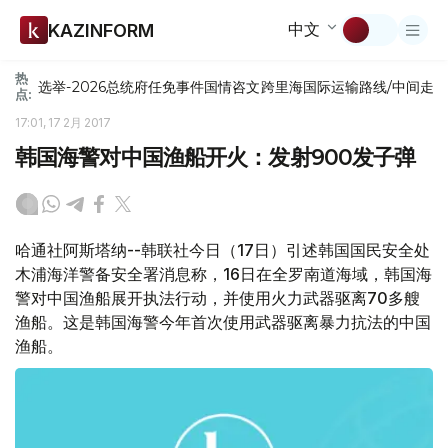
中文
KAZINFORM
热
选举-2026
总统府
任免
事件
国情咨文
跨里海国际运输路线/中间走
点:
17:01, 17 2月 2017
韩国海警对中国渔船开火：发射900发子弹
哈通社阿斯塔纳--韩联社今日（17日）引述韩国国民安全处
木浦海洋警备安全署消息称，16日在全罗南道海域，韩国海
警对中国渔船展开执法行动，并使用火力武器驱离70多艘
渔船。这是韩国海警今年首次使用武器驱离暴力抗法的中国
渔船。